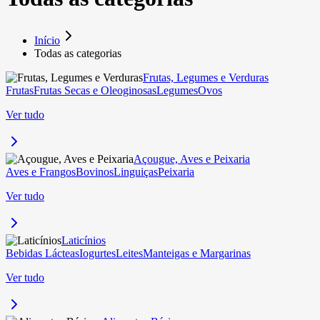
Início
Todas as categorias
Frutas, Legumes e Verduras
Frutas
Frutas Secas e Oleoginosas
Legumes
Ovos
Ver tudo
Açougue, Aves e Peixaria
Aves e Frangos
Bovinos
Linguiças
Peixaria
Ver tudo
Laticínios
Bebidas Lácteas
Iogurtes
Leites
Manteigas e Margarinas
Ver tudo