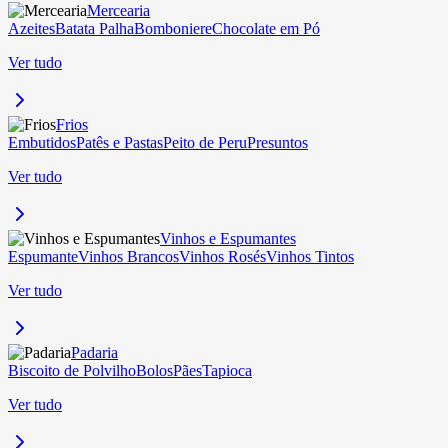
Mercearia
Azeites
Batata Palha
Bomboniere
Chocolate em Pó
Ver tudo
Frios
Embutidos
Patês e Pastas
Peito de Peru
Presuntos
Ver tudo
Vinhos e Espumantes
Espumante
Vinhos Brancos
Vinhos Rosés
Vinhos Tintos
Ver tudo
Padaria
Biscoito de Polvilho
Bolos
Pães
Tapioca
Ver tudo