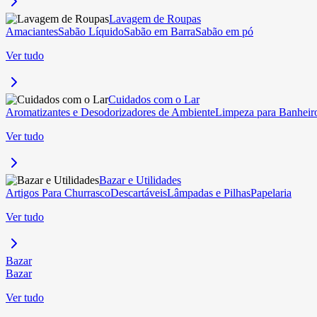
Lavagem de Roupas
Amaciantes
Sabão Líquido
Sabão em Barra
Sabão em pó
Ver tudo
Cuidados com o Lar
Aromatizantes e Desodorizadores de Ambiente
Limpeza para Banheir
Ver tudo
Bazar e Utilidades
Artigos Para Churrasco
Descartáveis
Lâmpadas e Pilhas
Papelaria
Ver tudo
Bazar
Bazar
Ver tudo