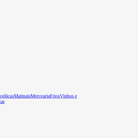
oólicas
Matinais
Mercearia
Frios
Vinhos e
zar