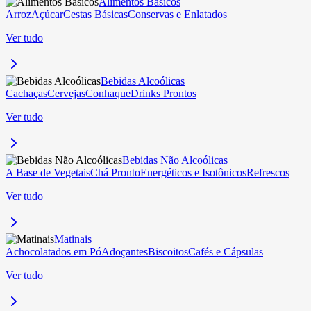
Alimentos Básicos
Arroz
Açúcar
Cestas Básicas
Conservas e Enlatados
Ver tudo
Bebidas Alcoólicas
Cachaças
Cervejas
Conhaque
Drinks Prontos
Ver tudo
Bebidas Não Alcoólicas
A Base de Vegetais
Chá Pronto
Energéticos e Isotônicos
Refrescos
Ver tudo
Matinais
Achocolatados em Pó
Adoçantes
Biscoitos
Cafés e Cápsulas
Ver tudo