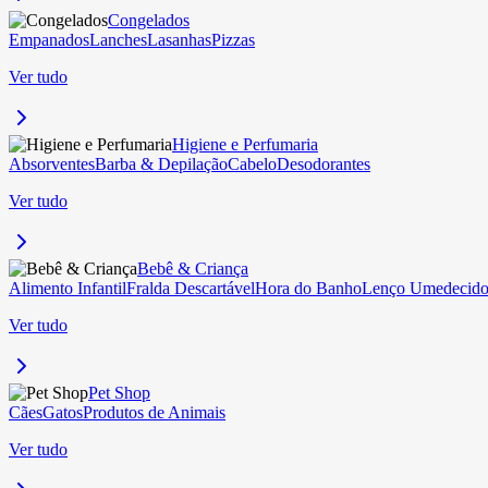
Congelados
Empanados
Lanches
Lasanhas
Pizzas
Ver tudo
Higiene e Perfumaria
Absorventes
Barba & Depilação
Cabelo
Desodorantes
Ver tudo
Bebê & Criança
Alimento Infantil
Fralda Descartável
Hora do Banho
Lenço Umedecid
Ver tudo
Pet Shop
Cães
Gatos
Produtos de Animais
Ver tudo