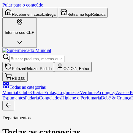
Pular para o conteúdo
Receber em casa
Entrega
Retirar na loja
Retirada
Informe seu CEP
Refazer
Refazer
Pedido
Olá,
Olá,
Entrar
R$ 0,00
Todas as categorias
Mundial Clube
Ofertas
Frutas, Legumes e Verduras
Açougue, Aves e Pe
Espumantes
Padaria
Congelados
Higiene e Perfumaria
Bebê & Criança
Departamentos
Todas as categorias