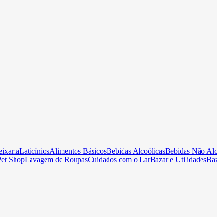
ixaria
Laticínios
Alimentos Básicos
Bebidas Alcoólicas
Bebidas Não Alc
Pet Shop
Lavagem de Roupas
Cuidados com o Lar
Bazar e Utilidades
Ba