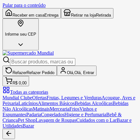
Pular para o conteúdo
Receber em casa
Entrega
Retirar na loja
Retirada
Informe seu CEP
Refazer
Refazer
Pedido
Olá,
Olá,
Entrar
R$ 0,00
Todas as categorias
Mundial Clube
Ofertas
Frutas, Legumes e Verduras
Açougue, Aves e
Peixaria
Laticínios
Alimentos Básicos
Bebidas Alcoólicas
Bebidas
Não Alcoólicas
Matinais
Mercearia
Frios
Vinhos e
Espumantes
Padaria
Congelados
Higiene e Perfumaria
Bebê &
Criança
Pet Shop
Lavagem de Roupas
Cuidados com o Lar
Bazar e
Utilidades
Bazar