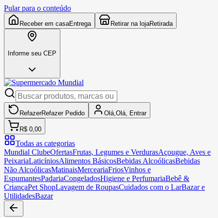
Pular para o conteúdo
Receber em casa
Entrega
Retirar na loja
Retirada
Informe seu CEP
Refazer
Refazer
Pedido
Olá,
Olá,
Entrar
R$ 0,00
Todas as categorias
Mundial Clube
Ofertas
Frutas, Legumes e Verduras
Açougue, Aves e
Peixaria
Laticínios
Alimentos Básicos
Bebidas Alcoólicas
Bebidas
Não Alcoólicas
Matinais
Mercearia
Frios
Vinhos e
Espumantes
Padaria
Congelados
Higiene e Perfumaria
Bebê &
Criança
Pet Shop
Lavagem de Roupas
Cuidados com o Lar
Bazar e
Utilidades
Bazar