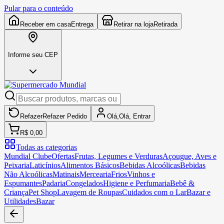
Pular para o conteúdo
Receber em casa
Entrega
Retirar na loja
Retirada
Informe seu CEP
Refazer
Refazer
Pedido
Olá,
Olá,
Entrar
R$ 0,00
Todas as categorias
Mundial Clube
Ofertas
Frutas, Legumes e Verduras
Açougue, Aves e
Peixaria
Laticínios
Alimentos Básicos
Bebidas Alcoólicas
Bebidas
Não Alcoólicas
Matinais
Mercearia
Frios
Vinhos e
Espumantes
Padaria
Congelados
Higiene e Perfumaria
Bebê &
Criança
Pet Shop
Lavagem de Roupas
Cuidados com o Lar
Bazar e
Utilidades
Bazar