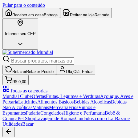
Pular para o conteúdo
Receber em casa
Entrega
Retirar na loja
Retirada
Informe seu CEP
Refazer
Refazer
Pedido
Olá,
Olá,
Entrar
R$ 0,00
Todas as categorias
Mundial Clube
Ofertas
Frutas, Legumes e Verduras
Açougue, Aves e
Peixaria
Laticínios
Alimentos Básicos
Bebidas Alcoólicas
Bebidas
Não Alcoólicas
Matinais
Mercearia
Frios
Vinhos e
Espumantes
Padaria
Congelados
Higiene e Perfumaria
Bebê &
Criança
Pet Shop
Lavagem de Roupas
Cuidados com o Lar
Bazar e
Utilidades
Bazar