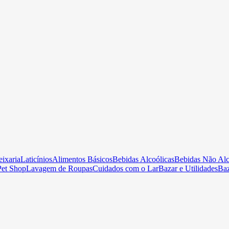
ixaria
Laticínios
Alimentos Básicos
Bebidas Alcoólicas
Bebidas Não Alc
Pet Shop
Lavagem de Roupas
Cuidados com o Lar
Bazar e Utilidades
Ba