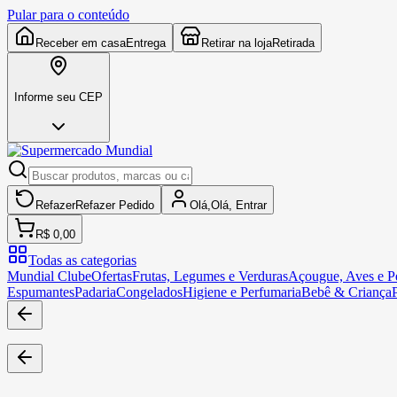
Pular para o conteúdo
Receber em casa
Entrega
Retirar na loja
Retirada
Informe seu CEP
Refazer
Refazer
Pedido
Olá,
Olá,
Entrar
R$ 0,00
Todas as categorias
Mundial Clube
Ofertas
Frutas, Legumes e Verduras
Açougue, Aves e Pe
Espumantes
Padaria
Congelados
Higiene e Perfumaria
Bebê & Criança