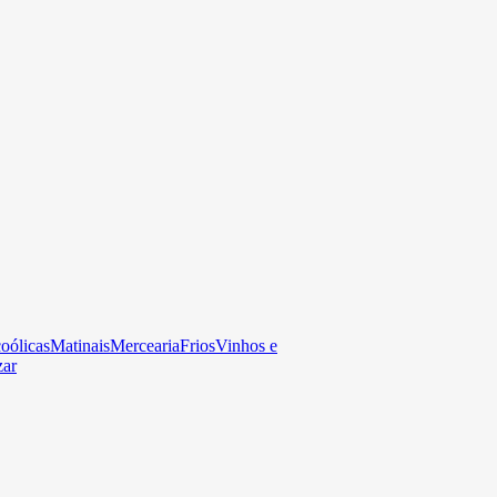
oólicas
Matinais
Mercearia
Frios
Vinhos e
zar