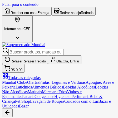
Pular para o conteúdo
Receber em casa
Entrega
Retirar na loja
Retirada
Informe seu CEP
Refazer
Refazer
Pedido
Olá,
Olá,
Entrar
R$ 0,00
Todas as categorias
Mundial Clube
Ofertas
Frutas, Legumes e Verduras
Açougue, Aves e
Peixaria
Laticínios
Alimentos Básicos
Bebidas Alcoólicas
Bebidas
Não Alcoólicas
Matinais
Mercearia
Frios
Vinhos e
Espumantes
Padaria
Congelados
Higiene e Perfumaria
Bebê &
Criança
Pet Shop
Lavagem de Roupas
Cuidados com o Lar
Bazar e
Utilidades
Bazar