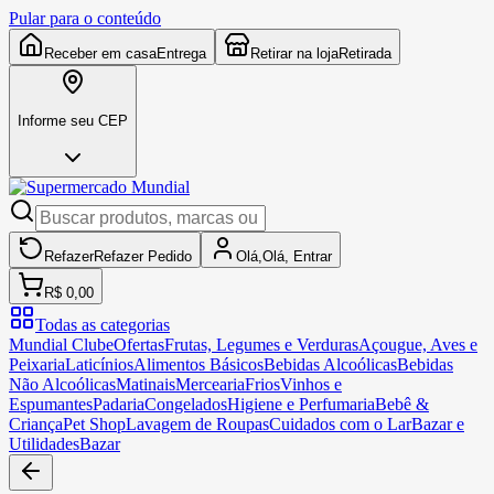
Pular para o conteúdo
Receber em casa
Entrega
Retirar na loja
Retirada
Informe seu CEP
Refazer
Refazer
Pedido
Olá,
Olá,
Entrar
R$ 0,00
Todas as categorias
Mundial Clube
Ofertas
Frutas, Legumes e Verduras
Açougue, Aves e
Peixaria
Laticínios
Alimentos Básicos
Bebidas Alcoólicas
Bebidas
Não Alcoólicas
Matinais
Mercearia
Frios
Vinhos e
Espumantes
Padaria
Congelados
Higiene e Perfumaria
Bebê &
Criança
Pet Shop
Lavagem de Roupas
Cuidados com o Lar
Bazar e
Utilidades
Bazar