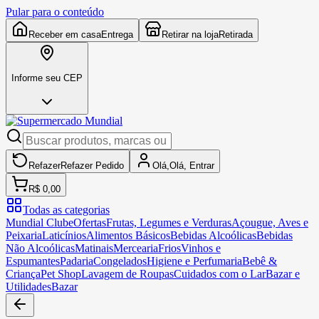
Pular para o conteúdo
Receber em casa
Entrega
Retirar na loja
Retirada
Informe seu CEP
Refazer
Refazer
Pedido
Olá,
Olá,
Entrar
R$ 0,00
Todas as categorias
Mundial Clube
Ofertas
Frutas, Legumes e Verduras
Açougue, Aves e
Peixaria
Laticínios
Alimentos Básicos
Bebidas Alcoólicas
Bebidas
Não Alcoólicas
Matinais
Mercearia
Frios
Vinhos e
Espumantes
Padaria
Congelados
Higiene e Perfumaria
Bebê &
Criança
Pet Shop
Lavagem de Roupas
Cuidados com o Lar
Bazar e
Utilidades
Bazar