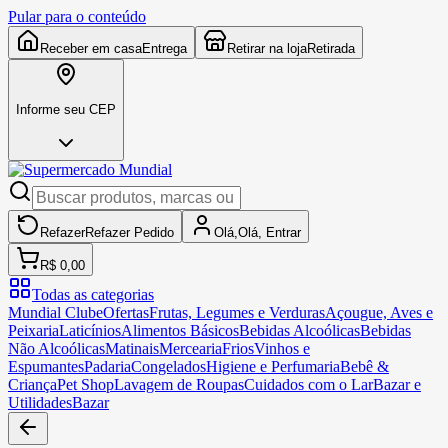
Pular para o conteúdo
Receber em casa
Entrega
Retirar na loja
Retirada
Informe seu CEP
Refazer
Refazer
Pedido
Olá,
Olá,
Entrar
R$ 0,00
Todas as categorias
Mundial Clube
Ofertas
Frutas, Legumes e Verduras
Açougue, Aves e
Peixaria
Laticínios
Alimentos Básicos
Bebidas Alcoólicas
Bebidas
Não Alcoólicas
Matinais
Mercearia
Frios
Vinhos e
Espumantes
Padaria
Congelados
Higiene e Perfumaria
Bebê &
Criança
Pet Shop
Lavagem de Roupas
Cuidados com o Lar
Bazar e
Utilidades
Bazar