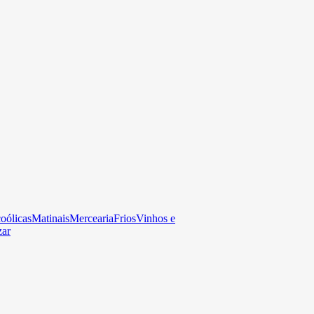
oólicas
Matinais
Mercearia
Frios
Vinhos e
zar