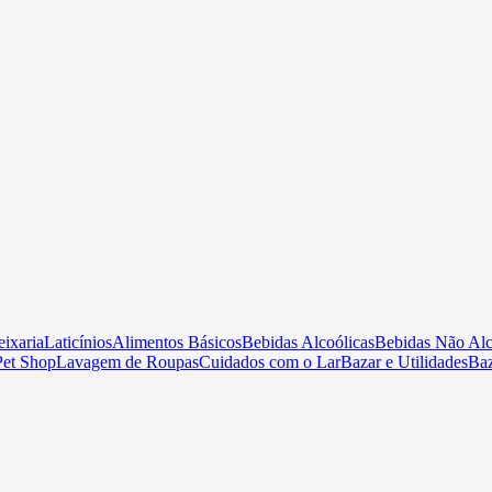
ixaria
Laticínios
Alimentos Básicos
Bebidas Alcoólicas
Bebidas Não Alc
Pet Shop
Lavagem de Roupas
Cuidados com o Lar
Bazar e Utilidades
Ba