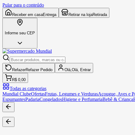
Pular para o conteúdo
Receber em casa
Entrega
Retirar na loja
Retirada
Informe seu CEP
Refazer
Refazer
Pedido
Olá,
Olá,
Entrar
R$ 0,00
Todas as categorias
Mundial Clube
Ofertas
Frutas, Legumes e Verduras
Açougue, Aves e Pe
Espumantes
Padaria
Congelados
Higiene e Perfumaria
Bebê & Criança