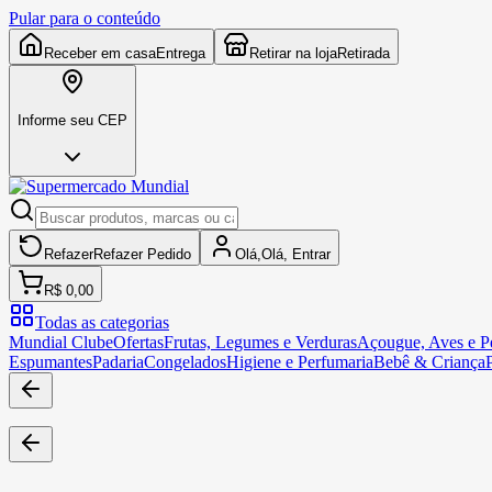
Pular para o conteúdo
Receber em casa
Entrega
Retirar na loja
Retirada
Informe seu CEP
Refazer
Refazer
Pedido
Olá,
Olá,
Entrar
R$ 0,00
Todas as categorias
Mundial Clube
Ofertas
Frutas, Legumes e Verduras
Açougue, Aves e Pe
Espumantes
Padaria
Congelados
Higiene e Perfumaria
Bebê & Criança