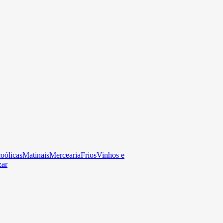
oólicas
Matinais
Mercearia
Frios
Vinhos e
zar