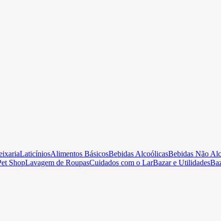
ixaria
Laticínios
Alimentos Básicos
Bebidas Alcoólicas
Bebidas Não Alc
Pet Shop
Lavagem de Roupas
Cuidados com o Lar
Bazar e Utilidades
Ba