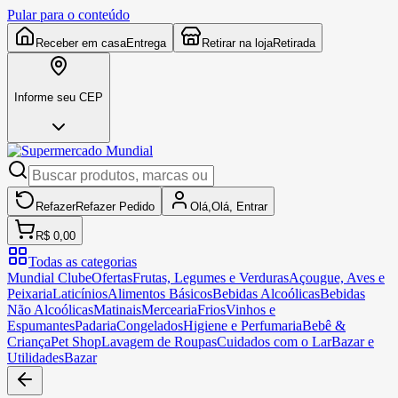
Pular para o conteúdo
Receber em casa
Entrega
Retirar na loja
Retirada
Informe seu CEP
Refazer
Refazer
Pedido
Olá,
Olá,
Entrar
R$ 0,00
Todas as categorias
Mundial Clube
Ofertas
Frutas, Legumes e Verduras
Açougue, Aves e
Peixaria
Laticínios
Alimentos Básicos
Bebidas Alcoólicas
Bebidas
Não Alcoólicas
Matinais
Mercearia
Frios
Vinhos e
Espumantes
Padaria
Congelados
Higiene e Perfumaria
Bebê &
Criança
Pet Shop
Lavagem de Roupas
Cuidados com o Lar
Bazar e
Utilidades
Bazar