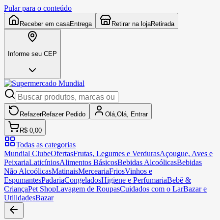
Pular para o conteúdo
Receber em casa
Entrega
Retirar na loja
Retirada
Informe seu CEP
Refazer
Refazer
Pedido
Olá,
Olá,
Entrar
R$ 0,00
Todas as categorias
Mundial Clube
Ofertas
Frutas, Legumes e Verduras
Açougue, Aves e
Peixaria
Laticínios
Alimentos Básicos
Bebidas Alcoólicas
Bebidas
Não Alcoólicas
Matinais
Mercearia
Frios
Vinhos e
Espumantes
Padaria
Congelados
Higiene e Perfumaria
Bebê &
Criança
Pet Shop
Lavagem de Roupas
Cuidados com o Lar
Bazar e
Utilidades
Bazar