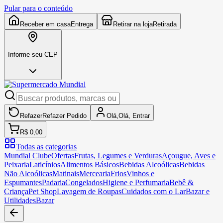
Pular para o conteúdo
Receber em casa
Entrega
Retirar na loja
Retirada
Informe seu CEP
Refazer
Refazer
Pedido
Olá,
Olá,
Entrar
R$ 0,00
Todas as categorias
Mundial Clube
Ofertas
Frutas, Legumes e Verduras
Açougue, Aves e
Peixaria
Laticínios
Alimentos Básicos
Bebidas Alcoólicas
Bebidas
Não Alcoólicas
Matinais
Mercearia
Frios
Vinhos e
Espumantes
Padaria
Congelados
Higiene e Perfumaria
Bebê &
Criança
Pet Shop
Lavagem de Roupas
Cuidados com o Lar
Bazar e
Utilidades
Bazar