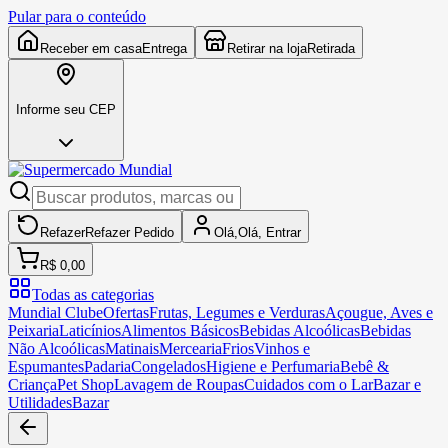
Pular para o conteúdo
Receber em casa
Entrega
Retirar na loja
Retirada
Informe seu CEP
Refazer
Refazer
Pedido
Olá,
Olá,
Entrar
R$ 0,00
Todas as categorias
Mundial Clube
Ofertas
Frutas, Legumes e Verduras
Açougue, Aves e
Peixaria
Laticínios
Alimentos Básicos
Bebidas Alcoólicas
Bebidas
Não Alcoólicas
Matinais
Mercearia
Frios
Vinhos e
Espumantes
Padaria
Congelados
Higiene e Perfumaria
Bebê &
Criança
Pet Shop
Lavagem de Roupas
Cuidados com o Lar
Bazar e
Utilidades
Bazar