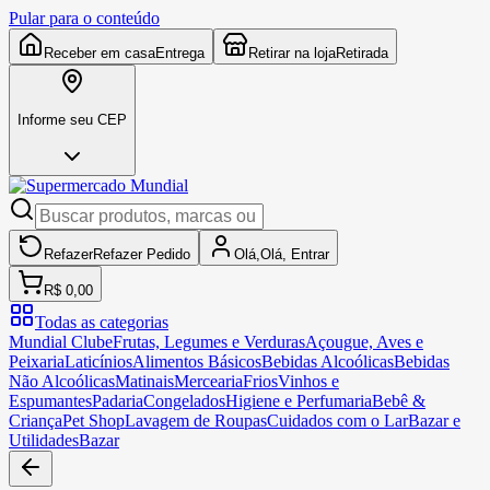
Pular para o conteúdo
Receber em casa
Entrega
Retirar na loja
Retirada
Informe seu CEP
Refazer
Refazer
Pedido
Olá,
Olá,
Entrar
R$ 0,00
Todas as categorias
Mundial Clube
Frutas, Legumes e Verduras
Açougue, Aves e
Peixaria
Laticínios
Alimentos Básicos
Bebidas Alcoólicas
Bebidas
Não Alcoólicas
Matinais
Mercearia
Frios
Vinhos e
Espumantes
Padaria
Congelados
Higiene e Perfumaria
Bebê &
Criança
Pet Shop
Lavagem de Roupas
Cuidados com o Lar
Bazar e
Utilidades
Bazar