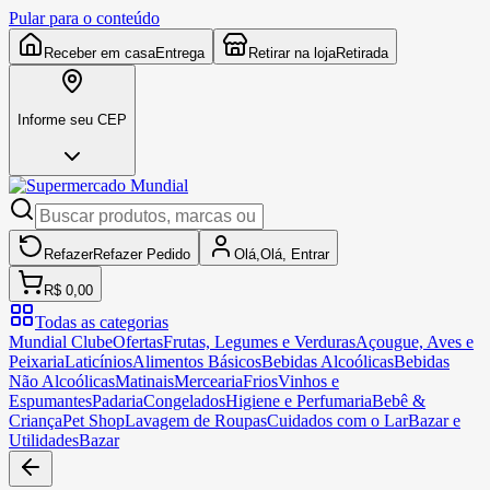
Pular para o conteúdo
Receber em casa
Entrega
Retirar na loja
Retirada
Informe seu CEP
Refazer
Refazer
Pedido
Olá,
Olá,
Entrar
R$ 0,00
Todas as categorias
Mundial Clube
Ofertas
Frutas, Legumes e Verduras
Açougue, Aves e
Peixaria
Laticínios
Alimentos Básicos
Bebidas Alcoólicas
Bebidas
Não Alcoólicas
Matinais
Mercearia
Frios
Vinhos e
Espumantes
Padaria
Congelados
Higiene e Perfumaria
Bebê &
Criança
Pet Shop
Lavagem de Roupas
Cuidados com o Lar
Bazar e
Utilidades
Bazar