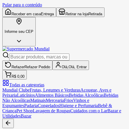
Pular para o conteúdo
Receber em casa
Entrega
Retirar na loja
Retirada
Informe seu CEP
Refazer
Refazer
Pedido
Olá,
Olá,
Entrar
R$ 0,00
Todas as categorias
Mundial Clube
Frutas, Legumes e Verduras
Açougue, Aves e
Peixaria
Laticínios
Alimentos Básicos
Bebidas Alcoólicas
Bebidas
Não Alcoólicas
Matinais
Mercearia
Frios
Vinhos e
Espumantes
Padaria
Congelados
Higiene e Perfumaria
Bebê &
Criança
Pet Shop
Lavagem de Roupas
Cuidados com o Lar
Bazar e
Utilidades
Bazar