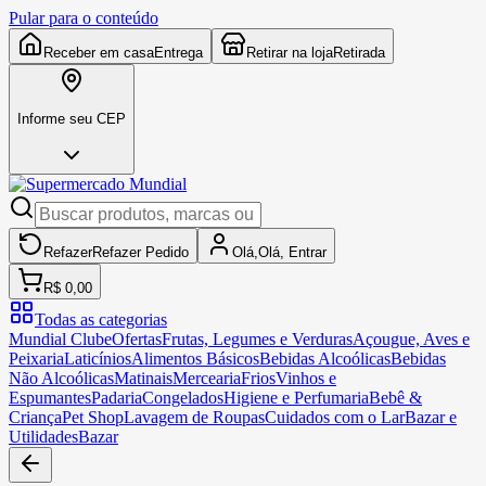
Pular para o conteúdo
Receber em casa
Entrega
Retirar na loja
Retirada
Informe seu CEP
Refazer
Refazer
Pedido
Olá,
Olá,
Entrar
R$ 0,00
Todas as categorias
Mundial Clube
Ofertas
Frutas, Legumes e Verduras
Açougue, Aves e
Peixaria
Laticínios
Alimentos Básicos
Bebidas Alcoólicas
Bebidas
Não Alcoólicas
Matinais
Mercearia
Frios
Vinhos e
Espumantes
Padaria
Congelados
Higiene e Perfumaria
Bebê &
Criança
Pet Shop
Lavagem de Roupas
Cuidados com o Lar
Bazar e
Utilidades
Bazar