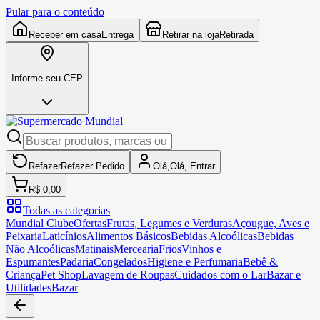
Pular para o conteúdo
Receber em casa
Entrega
Retirar na loja
Retirada
Informe seu CEP
Refazer
Refazer
Pedido
Olá,
Olá,
Entrar
R$ 0,00
Todas as categorias
Mundial Clube
Ofertas
Frutas, Legumes e Verduras
Açougue, Aves e
Peixaria
Laticínios
Alimentos Básicos
Bebidas Alcoólicas
Bebidas
Não Alcoólicas
Matinais
Mercearia
Frios
Vinhos e
Espumantes
Padaria
Congelados
Higiene e Perfumaria
Bebê &
Criança
Pet Shop
Lavagem de Roupas
Cuidados com o Lar
Bazar e
Utilidades
Bazar