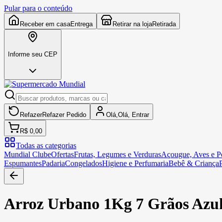
Pular para o conteúdo
Receber em casa
Entrega
Retirar na loja
Retirada
Informe seu CEP
Refazer
Refazer
Pedido
Olá,
Olá,
Entrar
R$ 0,00
Todas as categorias
Mundial Clube
Ofertas
Frutas, Legumes e Verduras
Açougue, Aves e Pe
Espumantes
Padaria
Congelados
Higiene e Perfumaria
Bebê & Criança
Arroz Urbano 1Kg 7 Grãos Azu