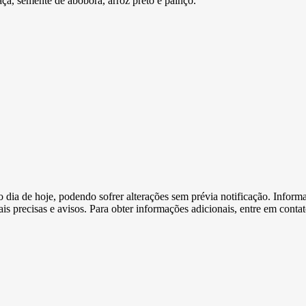
haça, semente de abóbora, arroz preto e painço.
e o dia de hoje, podendo sofrer alterações sem prévia notificação. Inf
s precisas e avisos. Para obter informações adicionais, entre em conta