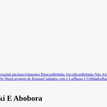
ixaria
Laticínios
Alimentos Básicos
Bebidas Alcoólicas
Bebidas Não Alc
Pet Shop
Lavagem de Roupas
Cuidados com o Lar
Bazar e Utilidades
Ba
ki E Abobora