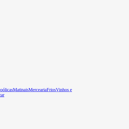
oólicas
Matinais
Mercearia
Frios
Vinhos e
zar