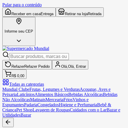
Pular para o conteúdo
Receber em casa
Entrega
Retirar na loja
Retirada
Informe seu CEP
Refazer
Refazer
Pedido
Olá,
Olá,
Entrar
R$ 0,00
Todas as categorias
Mundial Clube
Frutas, Legumes e Verduras
Açougue, Aves e
Peixaria
Laticínios
Alimentos Básicos
Bebidas Alcoólicas
Bebidas
Não Alcoólicas
Matinais
Mercearia
Frios
Vinhos e
Espumantes
Padaria
Congelados
Higiene e Perfumaria
Bebê &
Criança
Pet Shop
Lavagem de Roupas
Cuidados com o Lar
Bazar e
Utilidades
Bazar