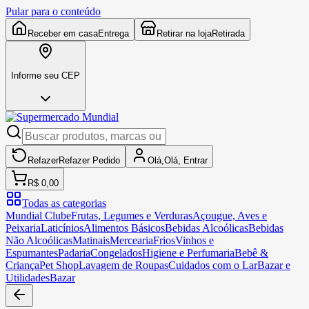
Pular para o conteúdo
Receber em casa
Entrega
Retirar na loja
Retirada
Informe seu CEP
Refazer
Refazer
Pedido
Olá,
Olá,
Entrar
R$ 0,00
Todas as categorias
Mundial Clube
Frutas, Legumes e Verduras
Açougue, Aves e
Peixaria
Laticínios
Alimentos Básicos
Bebidas Alcoólicas
Bebidas
Não Alcoólicas
Matinais
Mercearia
Frios
Vinhos e
Espumantes
Padaria
Congelados
Higiene e Perfumaria
Bebê &
Criança
Pet Shop
Lavagem de Roupas
Cuidados com o Lar
Bazar e
Utilidades
Bazar